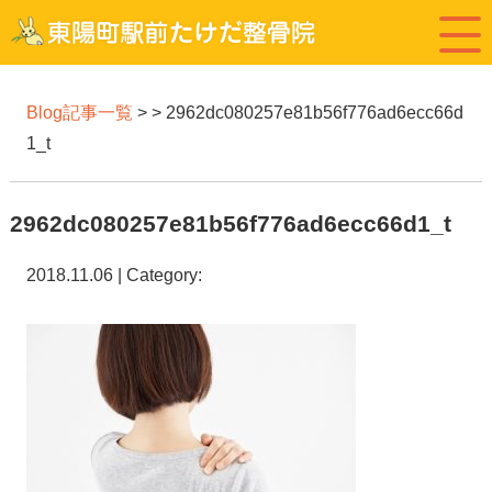
Blog記事一覧
> > 2962dc080257e81b56f776ad6ecc66d
1_t
2962dc080257e81b56f776ad6ecc66d1_t
2018.11.06 | Category: