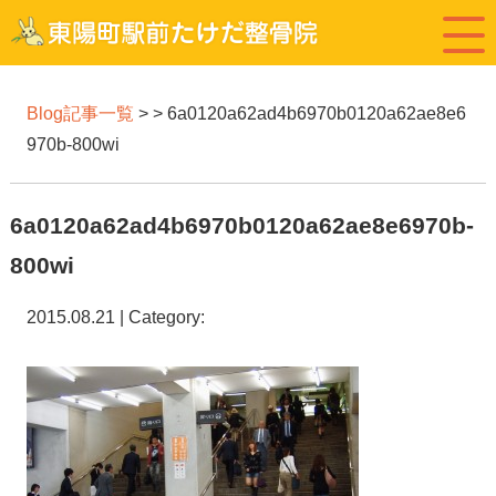
Blog記事一覧
> > 6a0120a62ad4b6970b0120a62ae8e6
970b-800wi
6a0120a62ad4b6970b0120a62ae8e6970b-
800wi
2015.08.21 | Category: